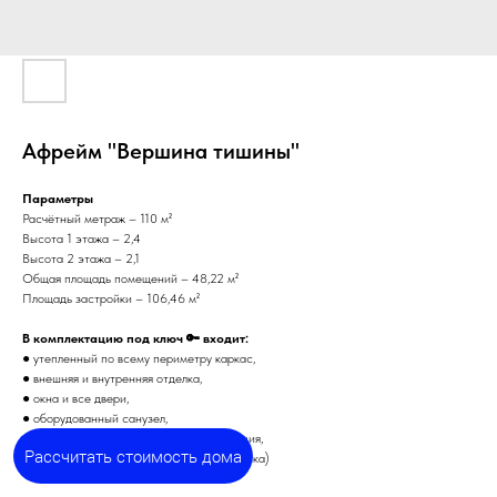
Афрейм "Вершина тишины"
Параметры
Расчётный метраж – 110 м²
Высота 1 этажа – 2,4
Высота 2 этажа – 2,1
Общая площадь помещений – 48,22 м²
Площадь застройки – 106,46 м²
В комплектацию под ключ 🔑 входит:
● утепленный по всему периметру каркас,
● внешняя и внутренняя отделка,
● окна и все двери,
● оборудованный санузел,
● все вводы и выводы - вода и канализация,
Рассчитать стоимость дома
● инженерные сети (отопление и электрика)